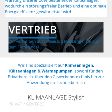
Wartung unserer oder bestehender Kälteanlagen,
wodurch ein störungsfreier Betrieb und eine optimale
Energie­effizienz gewährleistet wird.
VERTRIEB
Wir vertreiben aus­schließ­lich Marken­geräte aus
dem Fachhandel.
Wir sind spezialisiert auf
Klimaanlagen,
Kälteanlagen & Wärmepumpen
, sowohl für den
Privatbereich, über den Gewerbebereich bis hin zur
Anwendung im Technikbereich!
KLIMAANLAGE Stylish
PRIVAT / GEWERBE